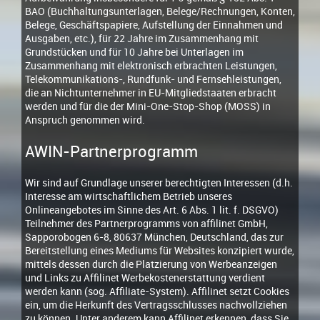
BAO (Buchhaltungsunterlagen, Belege/Rechnungen, Konten,
Belege, Geschäftspapiere, Aufstellung der Einnahmen und
Ausgaben, etc.), für 22 Jahre im Zusammenhang mit
Grundstücken und für 10 Jahre bei Unterlagen im
Zusammenhang mit elektronisch erbrachten Leistungen,
Telekommunikations-, Rundfunk- und Fernsehleistungen,
die an Nichtunternehmer in EU-Mitgliedstaaten erbracht
werden und für die der Mini-One-Stop-Shop (MOSS) in
Anspruch genommen wird.
AWIN-Partnerprogramm
Wir sind auf Grundlage unserer berechtigten Interessen (d.h.
Interesse am wirtschaftlichem Betrieb unseres
Onlineangebotes im Sinne des Art. 6 Abs. 1 lit. f. DSGVO)
Teilnehmer des Partnerprogramms von affilinet GmbH,
Sapporobogen 6-8, 80637 München, Deutschland, das zur
Bereitstellung eines Mediums für Websites konzipiert wurde,
mittels dessen durch die Platzierung von Werbeanzeigen
und Links zu Affilinet Werbekostenerstattung verdient
werden kann (sog. Affiliate-System). Affilinet setzt Cookies
ein, um die Herkunft des Vertragsschlusses nachvollziehen
zu können. Unter anderem kann Affilinet erkennen, dass Sie