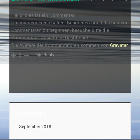
Hallo, dies ist ein Kommentar.
Um mit dem Freischalten, Bearbeiten und Löschen von
Kommentaren zu beginnen, besuche bitte die
Kommentare-Ansicht im Dashboard.
Die Avatare der Kommentatoren kommen von
Gravatar
.
Reply
0
Archives
September 2018